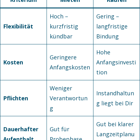
Hoch –
Gering –
Flexibilität
kurzfristig
langfristige
kündbar
Bindung
Hohe
Geringere
Kosten
Anfangsinvesti
Anfangskosten
tion
Weniger
Instandhaltun
Pflichten
Verantwortun
g liegt bei Dir
g
Gut bei klarer
Dauerhafter
Gut für
Langzeitplanu
Aufenthalt
Probephase