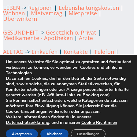
LEBEN
->
Regionen
|
Lebenshaltungskosten
|
Wohnen
|
Mietvertrag
|
Mietpreise
|
Überwintern
GESUNDHEIT
->
Gesetzlich o. Privat
|
Medikamente - Apotheken
|
Ärzte
ALLTAG
->
Einkaufen
|
Kontakte
|
Telefon
|
Verkehrsmittel
|
Telefonnummern
|
Sprachkurse
Um unsere Website für Sie optimal zu gestalten und fortlaufend
|
Geld-Bank
|
Veranstaltungen
verbessern zu können, verwenden wir Cookies und ähnliche
Technologien.
FINANZEN
->
Steuerpflicht
|
Rente überweisen
|
Dazu zählen Cookies, die für den Betrieb der Seite notwendig
Finanzplanung
sind, sowie solche, die zu anonymen Statistikzwecken, für
Komforteinstellungen oder zur Anzeige personalisierter Inhalte
KONTAKT
genutzt werden (z.B. Affiliate-Links zu Booking.com).
->
Impressum
|
Datenschutz
|
Cookie
Richtlinien
Sie können selbst entscheiden, welche Kategorien du zulassen
möchtest. Ihre Einwilligung können Sie jederzeit über die
Cookie-Einstellungen widerrufen oder anpassen.
BLOG
Weitere Informationen findest du in unserer
Datenschutzerklärung
. und in unseren
Cookie Richtlinien
Copyright 2026 by rentner-teneriffa.com
Akzeptieren
Ablehnen
Einstellungen