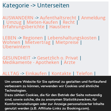
Kategorie -> Unterseiten
AUSWANDERN
->
Aufenthaltsrecht
|
Anmeldung
|
Umzug
|
Mieten-Kaufen
|
Recht
|
Erfahrungsberichte
|
Haustiere
LEBEN
->
Regionen
|
Lebenshaltungskosten
|
Wohnen
|
Mietvertrag
|
Mietpreise
|
Überwintern
GESUNDHEIT
->
Gesetzlich o. Privat
|
Medikamente - Apotheken
|
Ärzte
ALLTAG
->
Einkaufen
|
Kontakte
|
Telefon
|
Verkehrsmittel
|
Telefonnummern
|
Sprachkurse
Um unsere Website für Sie optimal zu gestalten und fortlaufend
|
Geld-Bank
|
Veranstaltungen
verbessern zu können, verwenden wir Cookies und ähnliche
Technologien.
FINANZEN
->
Steuerpflicht
|
Rente überweisen
|
Dazu zählen Cookies, die für den Betrieb der Seite notwendig
Finanzplanung
sind, sowie solche, die zu anonymen Statistikzwecken, für
Komforteinstellungen oder zur Anzeige personalisierter Inhalte
KONTAKT
genutzt werden (z.B. Affiliate-Links zu Booking.com).
->
Impressum
|
Datenschutz
|
Cookie